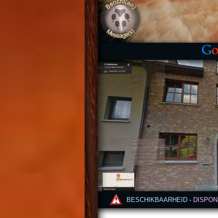
BESCHIKBAARHEID 
- 
DISPONI